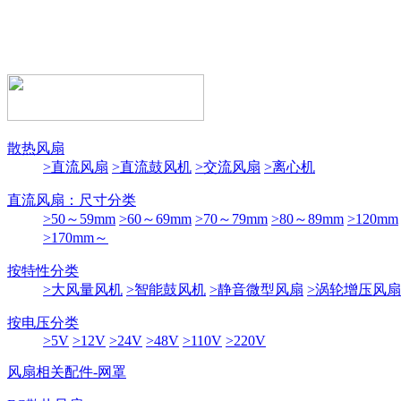
散热风扇
>直流风扇
>直流鼓风机
>交流风扇
>离心机
直流风扇：尺寸分类
>50～59mm
>60～69mm
>70～79mm
>80～89mm
>120mm
>170mm～
按特性分类
>大风量风机
>智能鼓风机
>静音微型风扇
>涡轮增压风扇
按电压分类
>5V
>12V
>24V
>48V
>110V
>220V
风扇相关配件-网罩