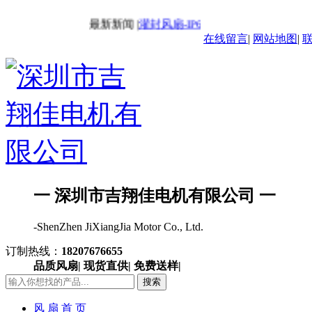
最新新闻 |
灌封风扇-IP68风扇
最新新闻 |
交流
在线留言
|
网站地图
|
一 深圳市吉翔佳电机有限公司 一
-ShenZhen JiXiangJia Motor Co., Ltd.
订制热线：
18207676655
品质风扇| 现货直供| 免费送样|
搜索
风 扇 首 页