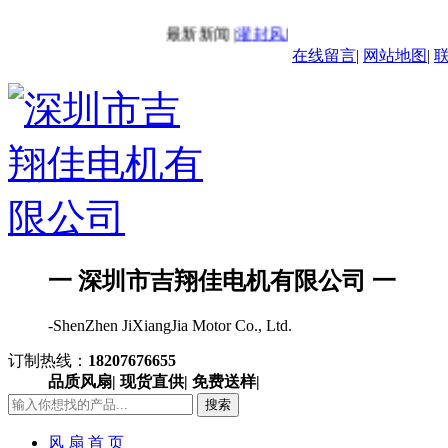
最新新闻 |
灌封风扇-IP68风扇
最新新闻 
在线留言
|
网站地图
|
一 深圳市吉翔佳电机有限公司 一
-ShenZhen JiXiangJia Motor Co., Ltd.
订制热线：
18207676655
品质风扇| 现货直供| 免费送样|
搜索
风 扇 首 页