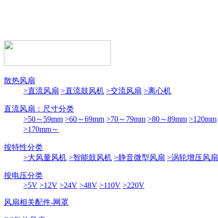
散热风扇
>直流风扇
>直流鼓风机
>交流风扇
>离心机
直流风扇：尺寸分类
>50～59mm
>60～69mm
>70～79mm
>80～89mm
>120mm
>170mm～
按特性分类
>大风量风机
>智能鼓风机
>静音微型风扇
>涡轮增压风扇
按电压分类
>5V
>12V
>24V
>48V
>110V
>220V
风扇相关配件-网罩