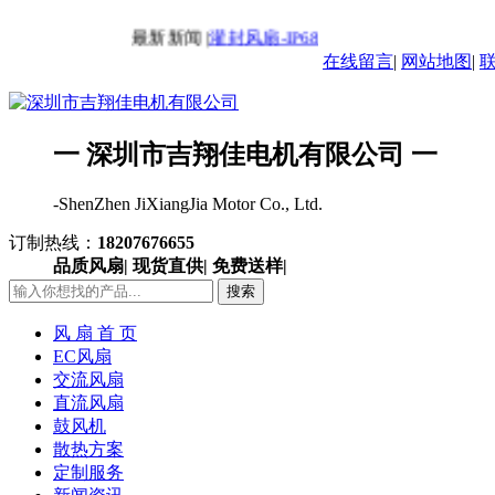
最新新闻 |
灌封风扇-IP68风扇
最新新闻 |
交流风
在线留言
|
网站地图
|
一 深圳市吉翔佳电机有限公司 一
-ShenZhen JiXiangJia Motor Co., Ltd.
订制热线：
18207676655
品质风扇| 现货直供| 免费送样|
搜索
风 扇 首 页
EC风扇
交流风扇
直流风扇
鼓风机
散热方案
定制服务