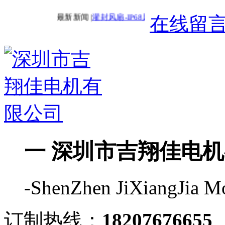
最新新闻 |
灌封风扇-IP68风扇
最新新闻 |
交流风
在线留
一 深圳市吉翔佳电机
-ShenZhen JiXiangJia Mo
订制热线：
18207676655