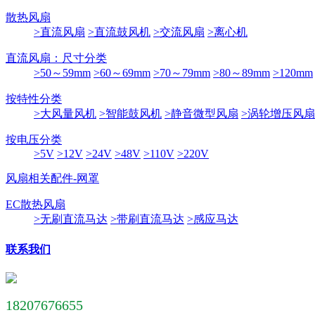
散热风扇
>直流风扇
>直流鼓风机
>交流风扇
>离心机
直流风扇：尺寸分类
>50～59mm
>60～69mm
>70～79mm
>80～89mm
>120mm
按特性分类
>大风量风机
>智能鼓风机
>静音微型风扇
>涡轮增压风扇
按电压分类
>5V
>12V
>24V
>48V
>110V
>220V
风扇相关配件-网罩
EC散热风扇
>无刷直流马达
>带刷直流马达
>感应马达
联系我们
18207676655