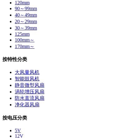
120mm
90～99mm
40～49mm
20～29mm
30～39mm
125mm
100mm～
170mm～
按特性分类
大风量风机
智能鼓风机
静音微型风扇
涡轮增压风扇
防水直流风扇
净化器风扇
按电压分类
5V
12V