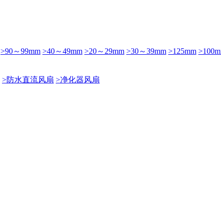
>90～99mm
>40～49mm
>20～29mm
>30～39mm
>125mm
>100
>防水直流风扇
>净化器风扇