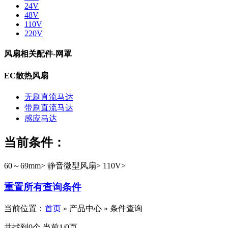
24V
48V
110V
220V
风扇相关配件-网罩
EC散热风扇
无刷直流马达
带刷直流马达
感应马达
当前条件：
60～69mm>
静音微型风扇>
110V>
重置所有查询条件
当前位置：
首页
» 产品中心 » 条件查询
共找到0个 当前1/0页