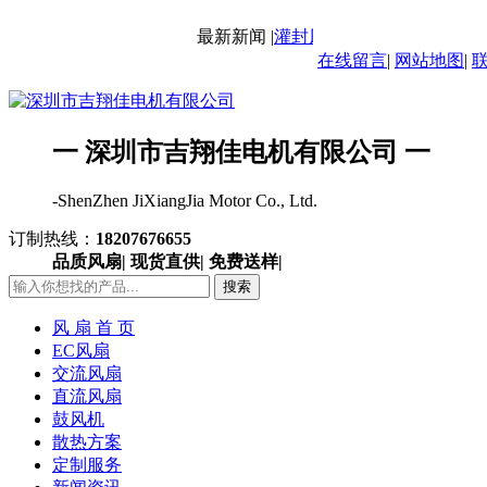
最新新闻 |
灌封风扇-IP68风扇
最新新闻
在线留言
|
网站地图
|
一 深圳市吉翔佳电机有限公司 一
-ShenZhen JiXiangJia Motor Co., Ltd.
订制热线：
18207676655
品质风扇| 现货直供| 免费送样|
搜索
风 扇 首 页
EC风扇
交流风扇
直流风扇
鼓风机
散热方案
定制服务