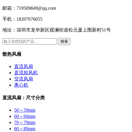
邮箱：
719509849@qq.com
手机：
18207676655
地址：
深圳市龙华新区观澜街道松元厦上围新村51号
搜索
散热风扇
直流风扇
直流鼓风机
交流风扇
离心机
直流风扇：尺寸分类
50～59mm
60～69mm
70～79mm
80～89mm