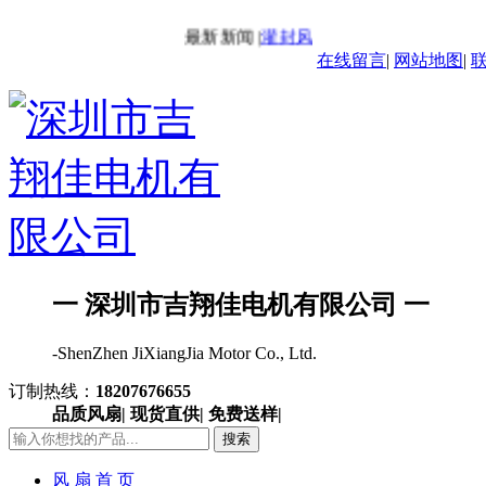
最新新闻 |
灌封风扇-IP68风扇
最新新闻 
在线留言
|
网站地图
|
一 深圳市吉翔佳电机有限公司 一
-ShenZhen JiXiangJia Motor Co., Ltd.
订制热线：
18207676655
品质风扇| 现货直供| 免费送样|
搜索
风 扇 首 页