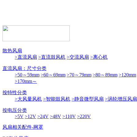
散热风扇
>直流风扇
>直流鼓风机
>交流风扇
>离心机
直流风扇：尺寸分类
>50～59mm
>60～69mm
>70～79mm
>80～89mm
>120mm
>170mm～
按特性分类
>大风量风机
>智能鼓风机
>静音微型风扇
>涡轮增压风扇
按电压分类
>5V
>12V
>24V
>48V
>110V
>220V
风扇相关配件-网罩